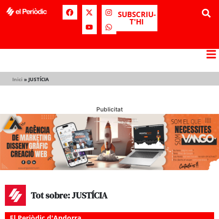
SUBSCRIU-
T'HI
Inici
»
JUSTÍCIA
Publicitat
Tot sobre: JUSTÍCIA
El Periòdic d'Andorra