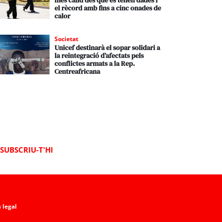
més càlid des que es tenen dades i
el rècord amb fins a cinc onades de
calor
Societat
Unicef destinarà el sopar solidari a
la reintegració d’afectats pels
conflictes armats a la Rep.
Centreafricana
SUBSCRIU-T'HI
 legal