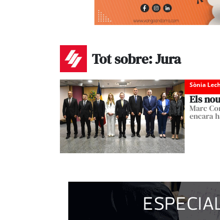
Tot sobre: Jura
Sònia Lec
Els nou
Marc Cor
encara h