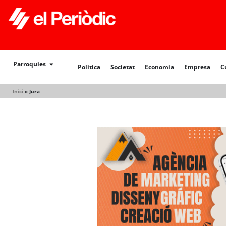
Política
Societat
Economia
Empresa
Cultur
Parroquies
Política
Societat
Economia
Empresa
C
Inici
»
Jura