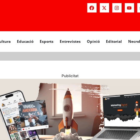
a
Educació
Esports
Entrevistes
Opinió
Editorial
Necrològiq
ultura
Educació
Esports
Entrevistes
Opinió
Editorial
Necro
Publicitat