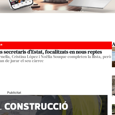
A
ha
s secretaris d’Estat, focalitzats en nous reptes
nella, Cristina López i Noëlia Souque completen la llista, però
an de jurar el seu càrrec
Publicitat