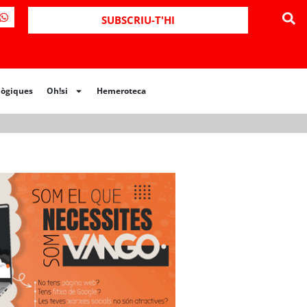
ues
Oh!si
Hemeroteca
SUBSCRIU-T'HI
lògiques
Oh!si
Hemeroteca