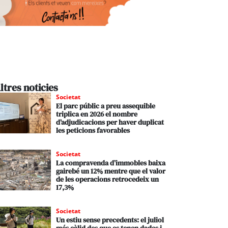
ltres noticies
Societat
El parc públic a preu assequible
triplica en 2026 el nombre
d’adjudicacions per haver duplicat
les peticions favorables
Societat
La compravenda d’immobles baixa
gairebé un 12% mentre que el valor
de les operacions retrocedeix un
17,3%
Societat
Un estiu sense precedents: el juliol