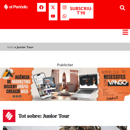
SUBSCRIU-
T'HI
Inici
»
Junior Tour
Publicitat
Tot sobre: Junior Tour