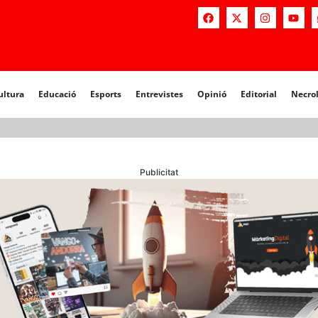
a
Educació
Esports
Entrevistes
Opinió
Editorial
Necrològiq
ultura
Educació
Esports
Entrevistes
Opinió
Editorial
Necro
Publicitat