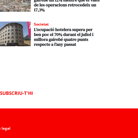
gairebé un 12% mentre que el valor
de les operacions retrocedeix un
17,3%
Societat
L’ocupació hotelera supera per
ben poc el 70% durant el juliol i
millora gairebé quatre punts
respecte a l’any passat
SUBSCRIU-T'HI
 legal