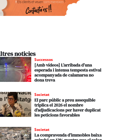
ltres noticies
Successos
[Amb vídeos] L’arribada d’una
esperada i intensa tempesta estival
acompanyada de calamarsa no
dona treva
Societat
El parc públic a preu assequible
triplica el 2026 el nombre
d’adjudicacions per haver duplicat
les peticions favorables
Societat
La compravenda d’immobles baixa