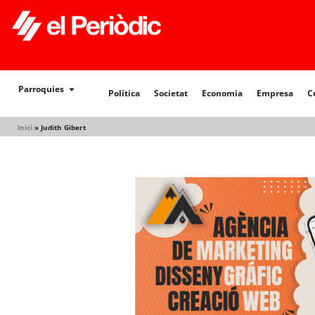
Política
Societat
Economia
Empresa
Cultur
Parroquies
Política
Societat
Economia
Empresa
C
Inici
»
Judith Gibert