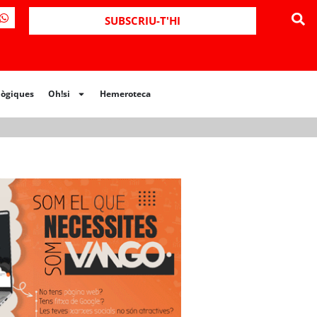
ues
Oh!si
Hemeroteca
SUBSCRIU-T'HI
lògiques
Oh!si
Hemeroteca