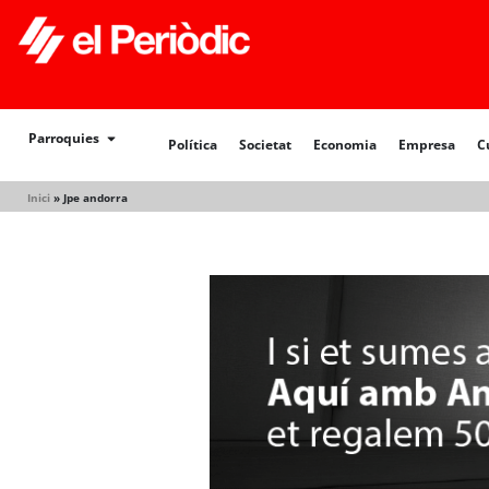
Política
Societat
Economia
Empresa
Cultur
Parroquies
Política
Societat
Economia
Empresa
C
Inici
»
Jpe andorra