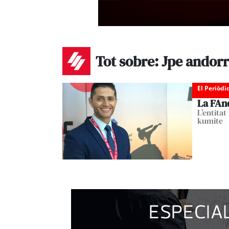
Tot sobre: Jpe andor
El Periòdi
La FAnd
L’entita
kumite