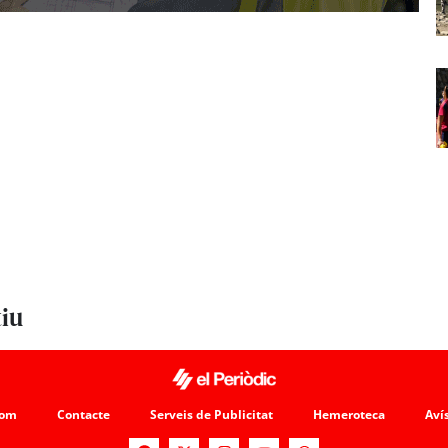
tiu
som
Contacte
Serveis de Publicitat
Hemeroteca
Avís