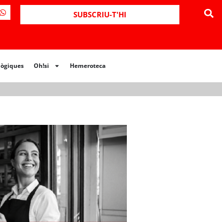
ues
Oh!si
Hemeroteca
SUBSCRIU-T'HI
lògiques
Oh!si
Hemeroteca