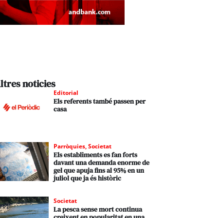
ltres noticies
Editorial
Els referents també passen per
casa
Parròquies
,
Societat
Els establiments es fan forts
davant una demanda enorme de
gel que apuja fins al 95% en un
juliol que ja és històric
Societat
La pesca sense mort continua
creixent en popularitat en una