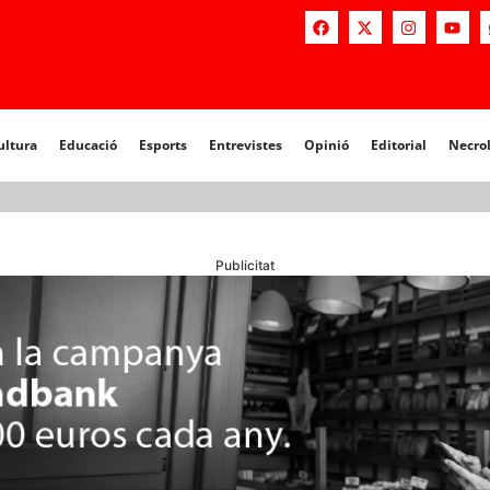
a
Educació
Esports
Entrevistes
Opinió
Editorial
Necrològiq
ultura
Educació
Esports
Entrevistes
Opinió
Editorial
Necro
Publicitat