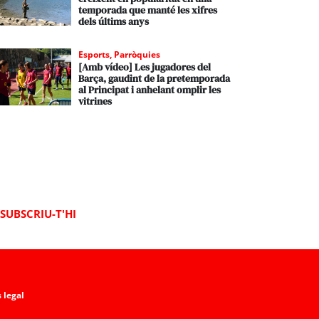
temporada que manté les xifres
dels últims anys
Esports
,
Parròquies
[Amb vídeo] Les jugadores del
Barça, gaudint de la pretemporada
al Principat i anhelant omplir les
vitrines
SUBSCRIU-T'HI
 legal