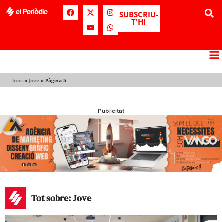
SUBSCRIU-
T'HI
Inici
»
Jove
»
Pàgina 5
Publicitat
Tot sobre: Jove