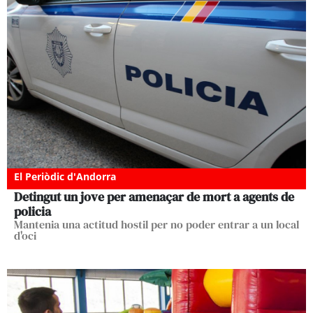
El Periòdic d'Andorra
Detingut un jove per amenaçar de mort a agents de
policia
Mantenia una actitud hostil per no poder entrar a un local
d'oci