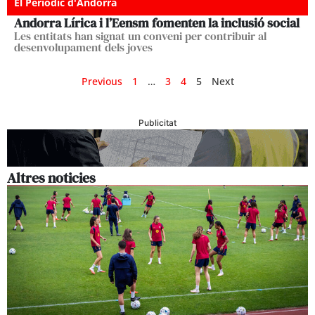
El Periòdic d'Andorra
Andorra Lírica i l’Eensm fomenten la inclusió social
Les entitats han signat un conveni per contribuir al
desenvolupament dels joves
Previous
1
…
3
4
5
Next
Publicitat
Altres noticies