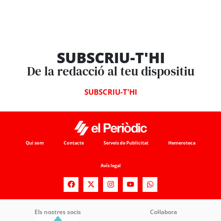
SUBSCRIU-T'HI
De la redacció al teu dispositiu
SUBSCRIU-T'HI
Qui som
Contacte
Serveis de Publicitat
Hemeroteca
Avís legal
Els nostres socis
Col·labora