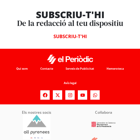
SUBSCRIU-T'HI
De la redacció al teu dispositiu
SUBSCRIU-T'HI
Qui som
Contacte
Serveis de Publicitat
Hemeroteca
Avís legal
Els nostres socis
Col·labora