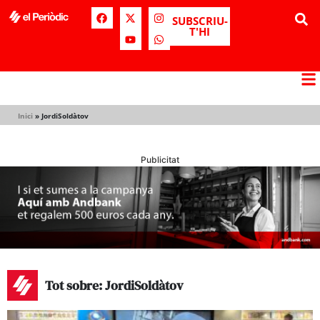
SUBSCRIU-
T'HI
Inici
»
JordiSoldàtov
Publicitat
Tot sobre: JordiSoldàtov