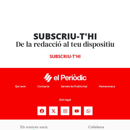
SUBSCRIU-T'HI
De la redacció al teu dispositiu
SUBSCRIU-T'HI
Qui som
Contacte
Serveis de Publicitat
Hemeroteca
Avís legal
Els nostres socis
Col·labora