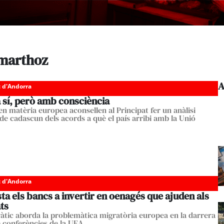
 marthoz
A
c d'Andorra
 sí, però amb consciència
en matèria europea aconsellen al Principat fer un anàlisi
de cadascun dels acords a què el país arribi amb la Unió
c d'Andorra
sta els bancs a invertir en oenagés que ajuden als
ts
ràtic aborda la problemàtica migratòria europea en la darrera
e conferències de la UEA