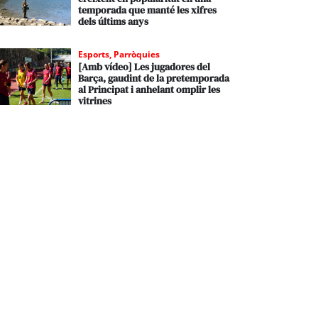
temporada que manté les xifres
dels últims anys
Esports
,
Parròquies
[Amb vídeo] Les jugadores del
Barça, gaudint de la pretemporada
al Principat i anhelant omplir les
vitrines