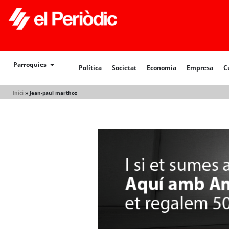
Política
Societat
Economia
Empresa
Cultur
Parroquies
Política
Societat
Economia
Empresa
C
Inici
»
Jean-paul marthoz