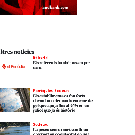
ltres noticies
Editorial
Els referents també passen per
casa
Parròquies
,
Societat
Els establiments es fan forts
davant una demanda enorme de
gel que apuja fins al 95% en un
juliol que ja és històric
Societat
La pesca sense mort continua
creixent en popularitat en una