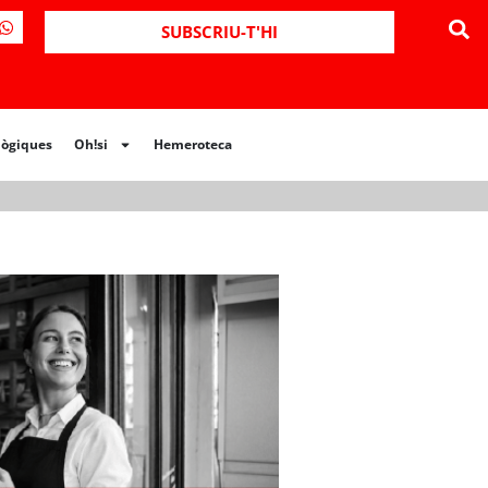
ues
Oh!si
Hemeroteca
SUBSCRIU-T'HI
lògiques
Oh!si
Hemeroteca