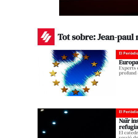
Tot sobre: Jean-paul
El Periòdi
Europa
Experts 
profund 
El Periòdi
Naïr in
refugia
El cated
sessió d