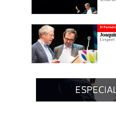
El Periòdi
Joaqui
L’expert