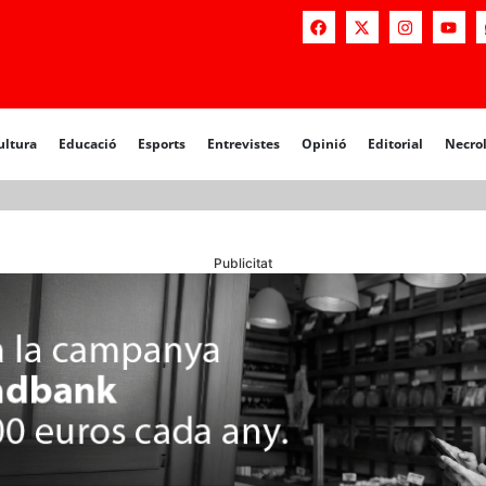
a
Educació
Esports
Entrevistes
Opinió
Editorial
Necrològiq
ultura
Educació
Esports
Entrevistes
Opinió
Editorial
Necro
Publicitat