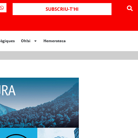
ues
Oh!si
Hemeroteca
SUBSCRIU-T'HI
lògiques
Oh!si
Hemeroteca