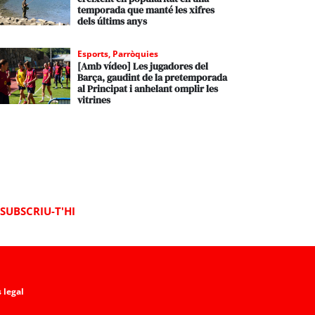
temporada que manté les xifres
dels últims anys
Esports
,
Parròquies
[Amb vídeo] Les jugadores del
Barça, gaudint de la pretemporada
al Principat i anhelant omplir les
vitrines
SUBSCRIU-T'HI
 legal