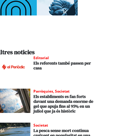
ltres noticies
Editorial
Els referents també passen per
casa
Parròquies
,
Societat
Els establiments es fan forts
davant una demanda enorme de
gel que apuja fins al 95% en un
juliol que ja és històric
Societat
La pesca sense mort continua
creixent en popularitat en una