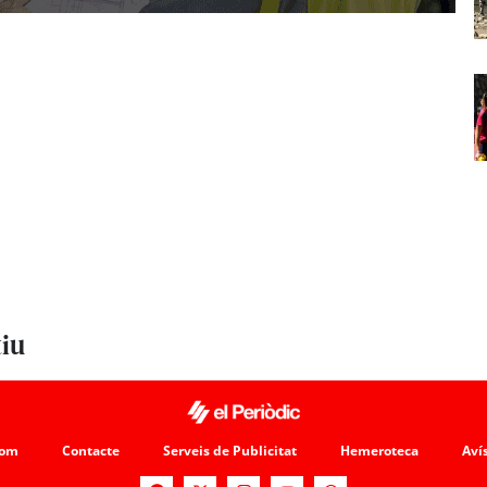
tiu
som
Contacte
Serveis de Publicitat
Hemeroteca
Avís