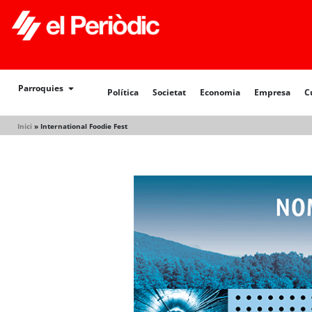
Política
Societat
Economia
Empresa
Cultur
Parroquies
Política
Societat
Economia
Empresa
C
Inici
»
International Foodie Fest