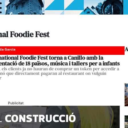
nal Foodie Fest
A
da Garcia
national Foodie Fest torna a Canillo amb la
ntació de 18 països, música i tallers per a infants
 els clients ja no hauran de comprar un token per accedir a
 sinó que directament pagaran al restaurant on vulguin
r
Publicitat