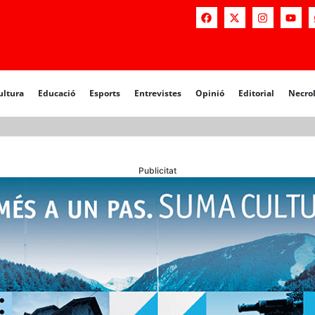
a
Educació
Esports
Entrevistes
Opinió
Editorial
Necrològiq
ultura
Educació
Esports
Entrevistes
Opinió
Editorial
Necro
Publicitat