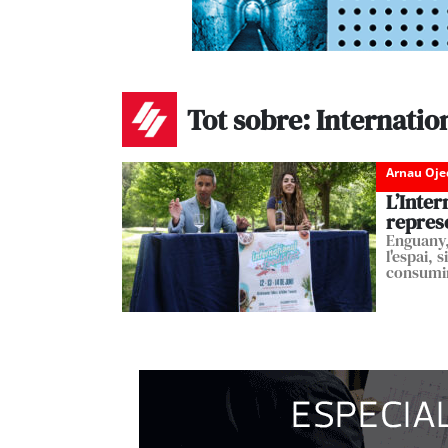
Tot sobre: Internatio
Arnau Oje
L’Inter
represe
Enguany,
l'espai,
consumi