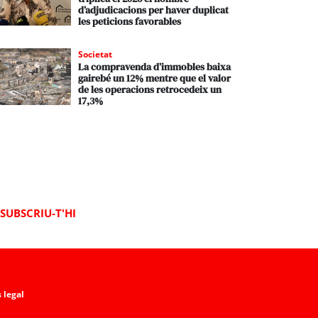
d’adjudicacions per haver duplicat
les peticions favorables
Societat
La compravenda d’immobles baixa
gairebé un 12% mentre que el valor
de les operacions retrocedeix un
17,3%
SUBSCRIU-T'HI
 legal