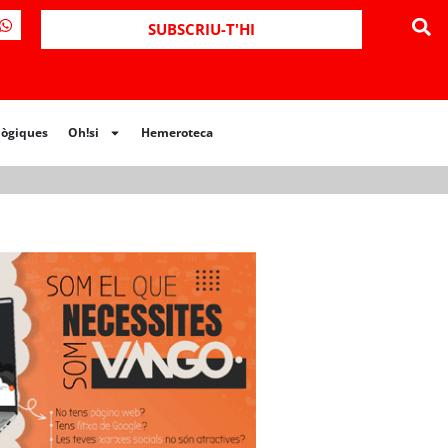
ues
Oh!si
Hemeroteca
SUBSCRIU-T'HI
lògiques
Oh!si
Hemeroteca