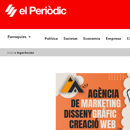
Política
Societat
Economia
Empresa
Cultur
Parroquies
Política
Societat
Economia
Empresa
C
Inici
»
Ingerències