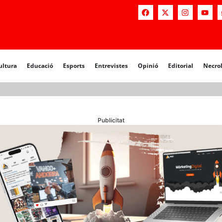
a
Educació
Esports
Entrevistes
Opinió
Editorial
Necrològiq
ultura
Educació
Esports
Entrevistes
Opinió
Editorial
Necro
Publicitat