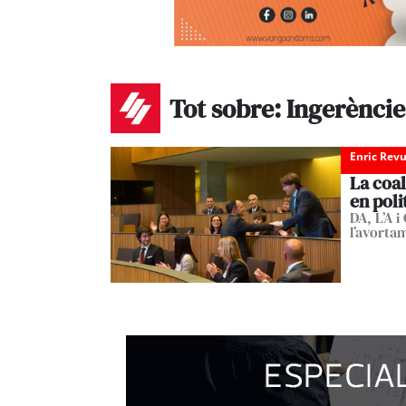
Tot sobre: Ingerèncie
Enric Revu
La coal
en poli
DA, L’A 
l’avortam