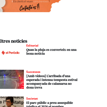
ltres noticies
Editorial
Quan la pluja es converteix en una
bona notícia
Successos
[Amb vídeos] L’arribada d’una
esperada i intensa tempesta estival
acompanyada de calamarsa no
dona treva
Societat
El parc públic a preu assequible
triplica el 2026 el nombre