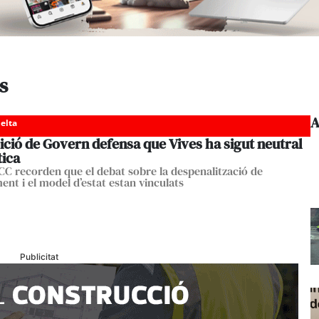
s
A
elta
ició de Govern defensa que Vives ha sigut neutral
tica
i CC recorden que el debat sobre la despenalització de
ent i el model d’estat estan vinculats
Publicitat