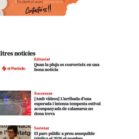
ltres noticies
Editorial
Quan la pluja es converteix en una
bona notícia
Successos
[Amb vídeos] L’arribada d’una
esperada i intensa tempesta estival
acompanyada de calamarsa no
dona treva
Societat
El parc públic a preu assequible
triplica el 2026 el nombre