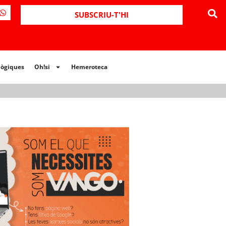
ues
Oh!si
Hemeroteca
SUBSCRIU-T'HI
lògiques
Oh!si
Hemeroteca