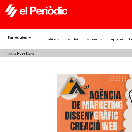
Política
Societat
Economia
Empresa
Cultur
Parroquies
Política
Societat
Economia
Empresa
C
Inici
»
Hugo Lloris