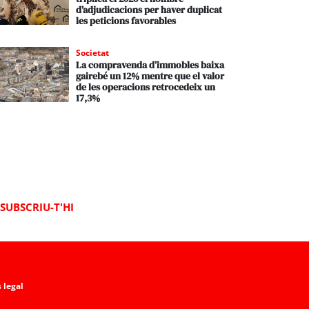
d’adjudicacions per haver duplicat
les peticions favorables
Societat
La compravenda d’immobles baixa
gairebé un 12% mentre que el valor
de les operacions retrocedeix un
17,3%
SUBSCRIU-T'HI
 legal