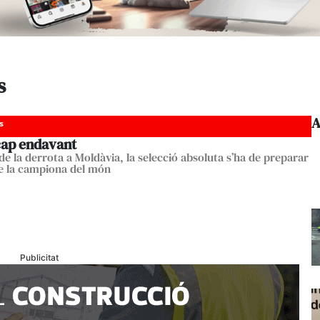
s
A
s
cap endavant
de la derrota a Moldàvia, la selecció absoluta s’ha de preparar
e la campiona del món
Publicitat