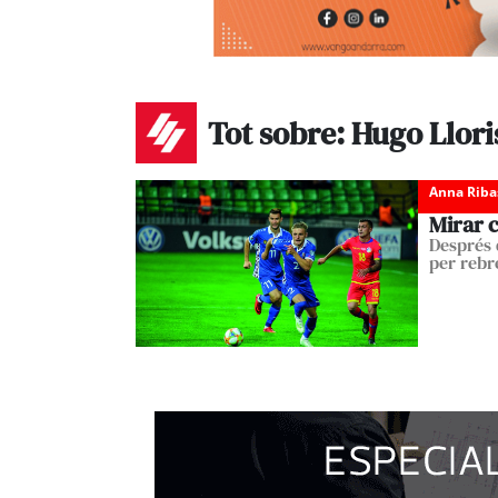
Tot sobre: Hugo Llori
Anna Riba
Mirar 
Després 
per rebr