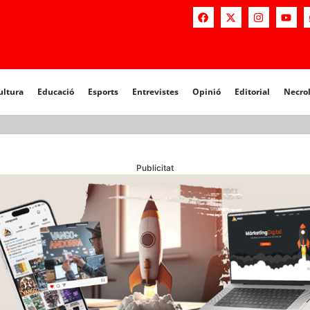
a
Educació
Esports
Entrevistes
Opinió
Editorial
Necrològiq
ultura
Educació
Esports
Entrevistes
Opinió
Editorial
Necro
Publicitat