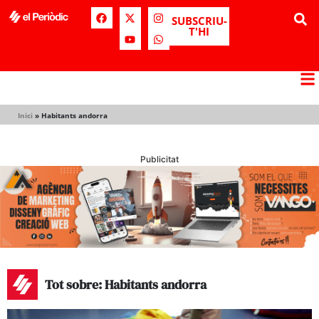
SUBSCRIU-
T'HI
Inici
»
Habitants andorra
Publicitat
Tot sobre: Habitants andorra