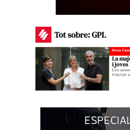
Tot sobre: GPL
Anna Cas
La majo
i joves
Les asso
tractar 