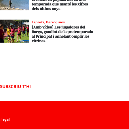
temporada que manté les xifres
dels últims anys
Esports
,
Parròquies
[Amb vídeo] Les jugadores del
Barça, gaudint de la pretemporada
al Principat i anhelant omplir les
vitrines
SUBSCRIU-T'HI
 legal