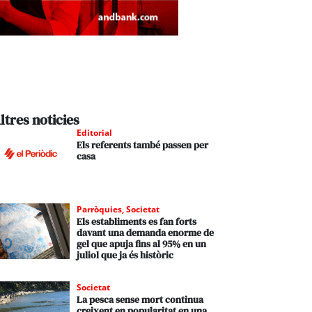
ltres noticies
Editorial
Els referents també passen per
casa
Parròquies
,
Societat
Els establiments es fan forts
davant una demanda enorme de
gel que apuja fins al 95% en un
juliol que ja és històric
Societat
La pesca sense mort continua
creixent en popularitat en una