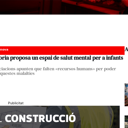
A
anova
ria proposa un espai de salut mental per a infants
ciacions apunten que falten «recursos humans» per poder
aquestes malalties
Publicitat