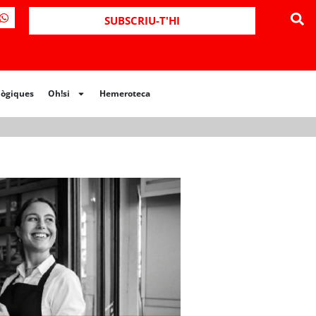
ues
Oh!si
Hemeroteca
SUBSCRIU-T'HI
lògiques
Oh!si
Hemeroteca