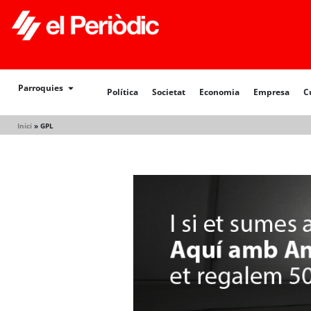
Política
Societat
Economia
Empresa
Cultur
Parroquies
Política
Societat
Economia
Empresa
C
Inici
»
GPL