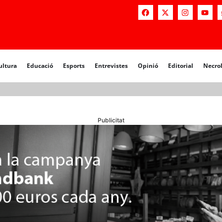
a
Educació
Esports
Entrevistes
Opinió
Editorial
Necrològiq
ultura
Educació
Esports
Entrevistes
Opinió
Editorial
Necro
Publicitat