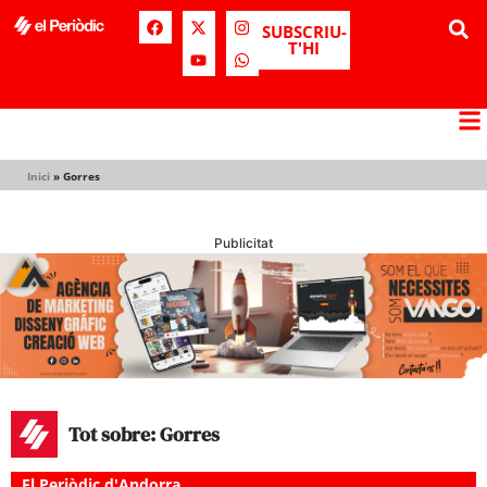
SUBSCRIU-
T'HI
Inici
»
Gorres
Publicitat
Tot sobre: Gorres
El Periòdic d'Andorra