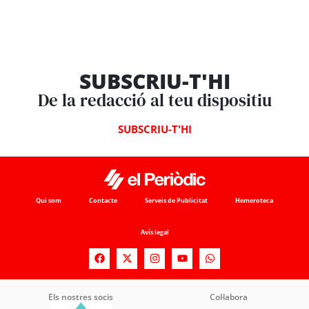
SUBSCRIU-T'HI
De la redacció al teu dispositiu
SUBSCRIU-T'HI
Qui som
Contacte
Serveis de Publicitat
Hemeroteca
Avís legal
Els nostres socis
Col·labora