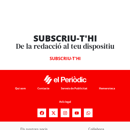
SUBSCRIU-T'HI
De la redacció al teu dispositiu
SUBSCRIU-T'HI
Qui som
Contacte
Serveis de Publicitat
Hemeroteca
Avís legal
Els nostres socis
Col·labora