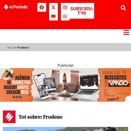
SUBSCRIU-
T'HI
Inici
»
Frodeno
Publicitat
Tot sobre: Frodeno