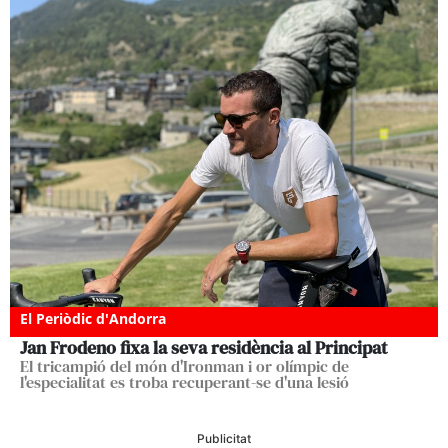
El Periòdic d'Andorra
Jan Frodeno fixa la seva residència al Principat
El tricampió del món d'Ironman i or olímpic de
l'especialitat es troba recuperant-se d'una lesió
Publicitat