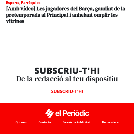
Esports
,
Parròquies
[Amb vídeo] Les jugadores del Barça, gaudint de la
pretemporada al Principat i anhelant omplir les
vitrines
SUBSCRIU-T'HI
De la redacció al teu dispositiu
SUBSCRIU-T'HI
Qui som
Contacte
Serveis de Publicitat
Hemeroteca