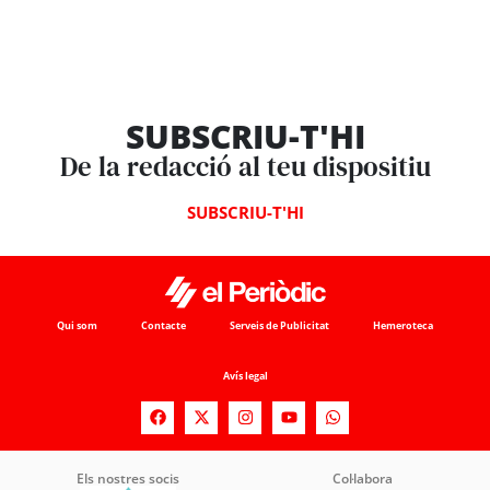
SUBSCRIU-T'HI
De la redacció al teu dispositiu
SUBSCRIU-T'HI
Qui som
Contacte
Serveis de Publicitat
Hemeroteca
Avís legal
Els nostres socis
Col·labora