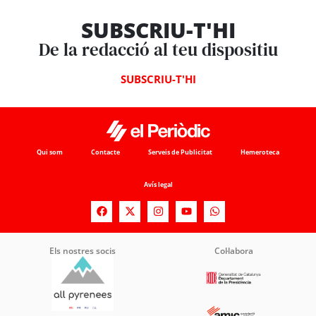
SUBSCRIU-T'HI
De la redacció al teu dispositiu
SUBSCRIU-T'HI
Qui som
Contacte
Serveis de Publicitat
Hemeroteca
Avís legal
Els nostres socis
Col·labora