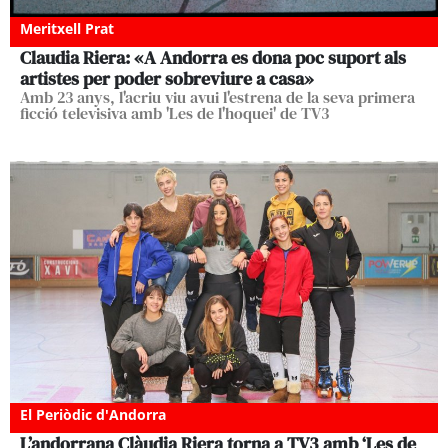
Meritxell Prat
Claudia Riera: «A Andorra es dona poc suport als
artistes per poder sobreviure a casa»
Amb 23 anys, l'acriu viu avui l'estrena de la seva primera
ficció televisiva amb 'Les de l'hoquei' de TV3
El Periòdic d'Andorra
L’andorrana Clàudia Riera torna a TV3 amb ‘Les de