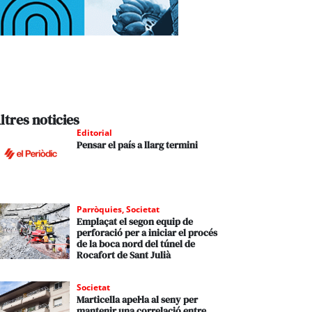
ltres noticies
Editorial
Pensar el país a llarg termini
Parròquies
,
Societat
Emplaçat el segon equip de
perforació per a iniciar el procés
de la boca nord del túnel de
Rocafort de Sant Julià
Societat
Marticella apel·la al seny per
mantenir una correlació entre