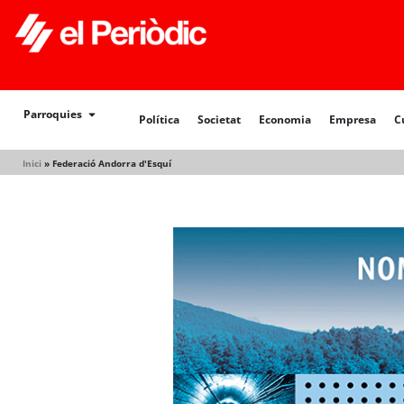
Política
Societat
Economia
Empresa
Cultur
Parroquies
Política
Societat
Economia
Empresa
C
Inici
»
Federació Andorra d'Esquí