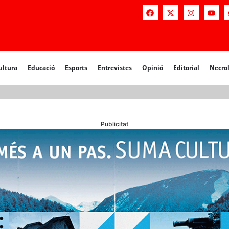
a
Educació
Esports
Entrevistes
Opinió
Editorial
Necrològiq
ultura
Educació
Esports
Entrevistes
Opinió
Editorial
Necro
Publicitat