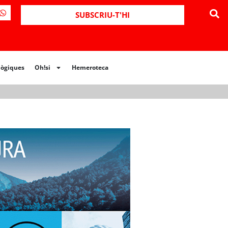
ues
Oh!si
Hemeroteca
SUBSCRIU-T'HI
lògiques
Oh!si
Hemeroteca