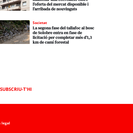
l’oferta del mercat disponible i
l’arribada de nouvinguts
Societat
La segona fase del tallafoc al bosc
de Solobre entra en fase de
licitació per completar més d’1,3
km de camí forestal
SUBSCRIU-T'HI
 legal