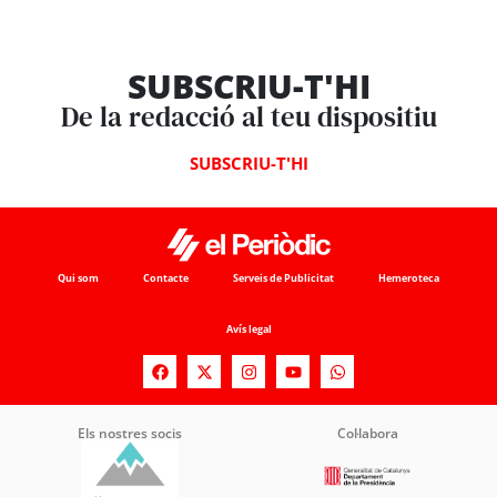
SUBSCRIU-T'HI
De la redacció al teu dispositiu
SUBSCRIU-T'HI
Qui som
Contacte
Serveis de Publicitat
Hemeroteca
Avís legal
Els nostres socis
Col·labora