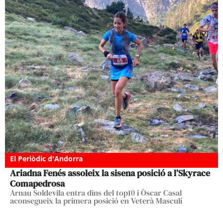
El Periòdic d'Andorra
Ariadna Fenés assoleix la sisena posició a l’Skyrace
Comapedrosa
Arnau Soldevila entra dins del top10 i Òscar Casal
aconsegueix la primera posició en Veterà Masculí