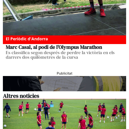
El Periòdic d'Andorra
Marc Casal, al podi de l’Olympus Marathon
Es classifica segon després de perdre la victòria en els
darrers dos quilòmetres de la cursa
Publicitat
Altres noticies