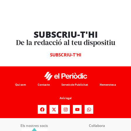
SUBSCRIU-T'HI
De la redacció al teu dispositiu
SUBSCRIU-T'HI
Qui som
Contacte
Serveis de Publicitat
Hemeroteca
Avís legal
Els nostres socis
Col·labora