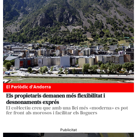
El Periòdic d'Andorra
Els propietaris demanen més flexibilitat i
desnonaments exprés
El col·lectiu creu que amb una llei més «moderna» es pot
fer front als morosos i facilitar els lloguers
Publicitat