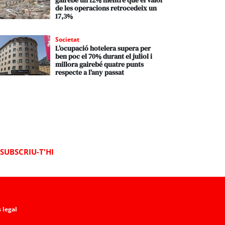
gairebé un 12% mentre que el valor
de les operacions retrocedeix un
17,3%
Societat
L’ocupació hotelera supera per
ben poc el 70% durant el juliol i
millora gairebé quatre punts
respecte a l’any passat
SUBSCRIU-T'HI
 legal