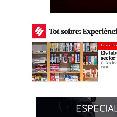
Tot sobre: Experiènc
Lara Ribas
Els tab
sector
Calvo in
cost’