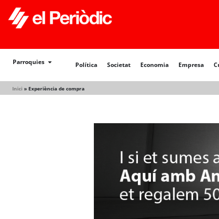
Política
Societat
Economia
Empresa
Cultur
Parroquies
Política
Societat
Economia
Empresa
C
Inici
»
Experiència de compra