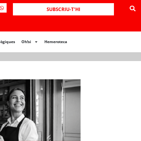
ues
Oh!si
Hemeroteca
SUBSCRIU-T'HI
lògiques
Oh!si
Hemeroteca