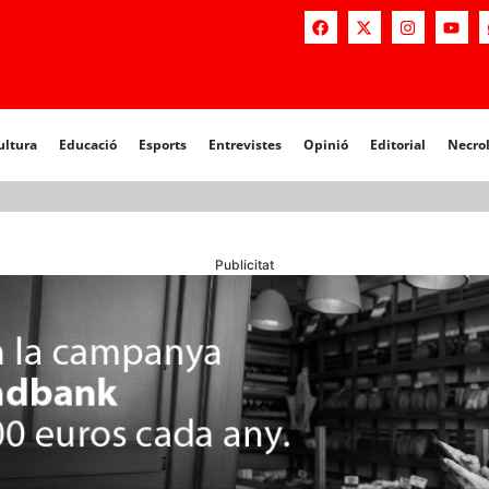
a
Educació
Esports
Entrevistes
Opinió
Editorial
Necrològiq
ultura
Educació
Esports
Entrevistes
Opinió
Editorial
Necro
Publicitat