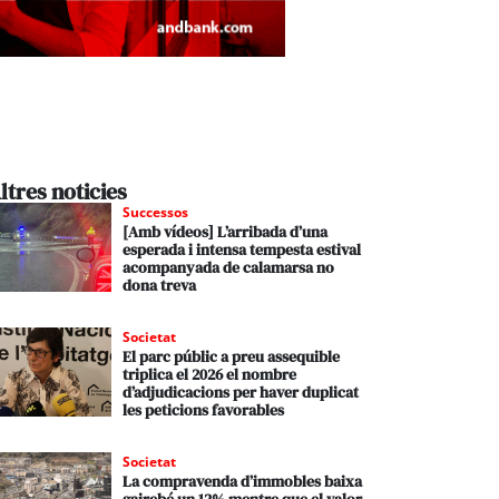
ltres noticies
Successos
[Amb vídeos] L’arribada d’una
esperada i intensa tempesta estival
acompanyada de calamarsa no
dona treva
Societat
El parc públic a preu assequible
triplica el 2026 el nombre
d’adjudicacions per haver duplicat
les peticions favorables
Societat
La compravenda d’immobles baixa