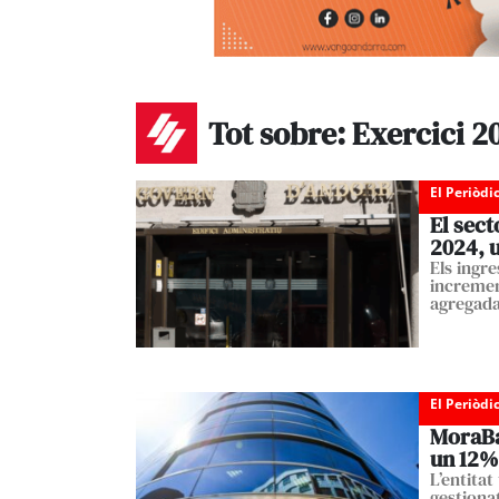
Tot sobre: Exercici 2
El Periòdi
El sect
2024, u
Els ingr
incremen
agregad
El Periòdi
MoraBan
un 12% 
L’entita
gestionat