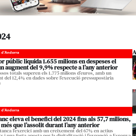
024
A
c d'Andorra
or públic liquida 1.655 milions en despeses el
n augment del 9,9% respecte a l’any anterior
essos totals superen els 1.775 milions d’euros, amb un
t del 12,4% en dades sobre l’execució pressupostària
a
c d'Andorra
c eleva el benefici del 2024 fins als 57,7 milions,
més que l’assolit durant l’any anterior
t tanca l’exercici amb un creixement del 67% en actius
s i una forta aposta per la digitalització i l’expansió a Espanya