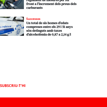
reglament de mesures per fer
front a l’increment dels preus dels
carburants
Successos
Un total de sis homes d’edats
compreses entre els 29 i 51 anys
són detinguts amb taxes
d’alcoholèmia de 0,87 a 2,14 g/l
SUBSCRIU-T'HI