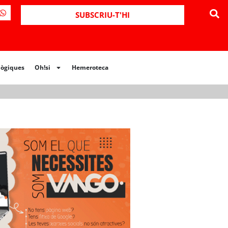
ues
Oh!si
Hemeroteca
SUBSCRIU-T'HI
lògiques
Oh!si
Hemeroteca