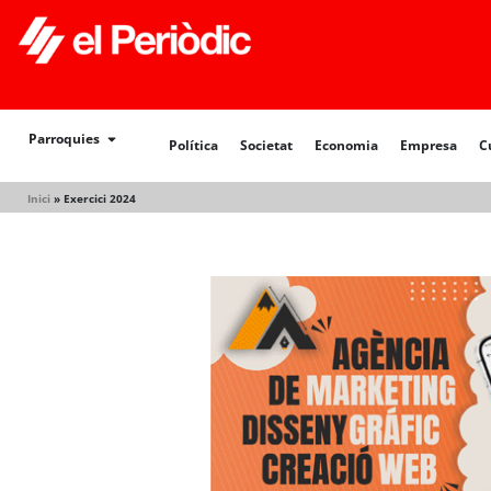
Política
Societat
Economia
Empresa
Cultur
Parroquies
Política
Societat
Economia
Empresa
C
Inici
»
Exercici 2024