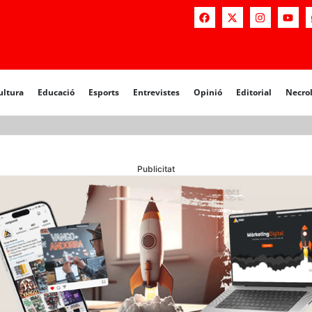
a
Educació
Esports
Entrevistes
Opinió
Editorial
Necrològiq
ultura
Educació
Esports
Entrevistes
Opinió
Editorial
Necro
Publicitat