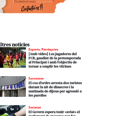
ltres noticies
Esports
,
Parròquies
[Amb vídeo] Les jugadores del
FCB, gaudint de la pretemporada
al Principat i amb l’objectiu de
tornar a omplir les vitrines
Successos
El cos d’ordre arresta dos turistes
durant la nit de dimecres i la
matinada de dijous per agressió a
les parelles
Societat
El Govern espera tenir «aviat» el