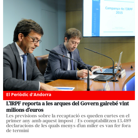
El Periòdic d'Andorra
L’IRPF reporta a les arques del Govern gairebé vint
milions d’euros
Les previsions sobre la recaptació es queden curtes en el
primer any amb aquest impost / Es comptabilitzen 13.489
declaracions de les quals menys d’un miler es van fer fora
de termini