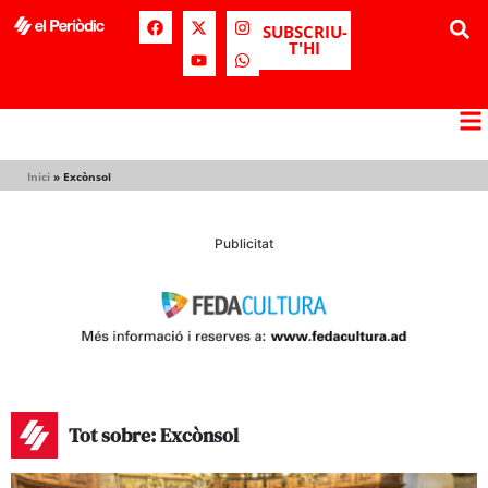
SUBSCRIU-
T'HI
Inici
»
Excònsol
Publicitat
Tot sobre: Excònsol