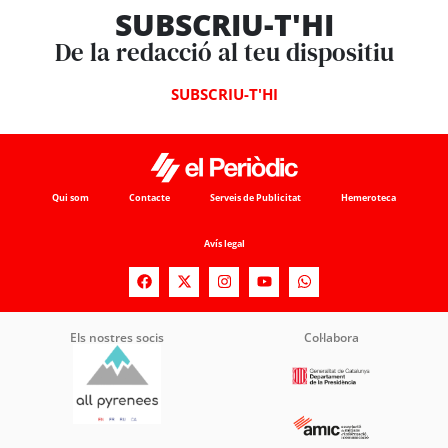
SUBSCRIU-T'HI
De la redacció al teu dispositiu
SUBSCRIU-T'HI
Qui som
Contacte
Serveis de Publicitat
Hemeroteca
Avís legal
Els nostres socis
Col·labora