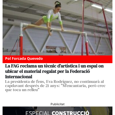
Pol Forcada Quevedo
La FAG reclama un tècnic d’artística i un espai on
ubicar el material regalat per la Federació
Internacional
La presidenta de l'ens, Eva Rodríguez, no continuarà al
capdavant després de 21 anys: "M'encantaria, però crec
que toca un relleu"
Publicitat