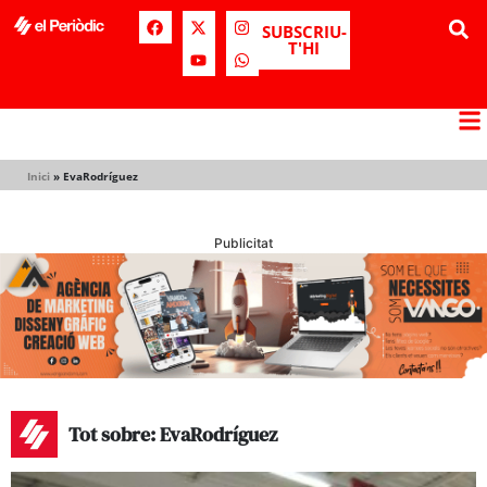
SUBSCRIU-
T'HI
Inici
»
EvaRodríguez
Publicitat
Tot sobre: EvaRodríguez