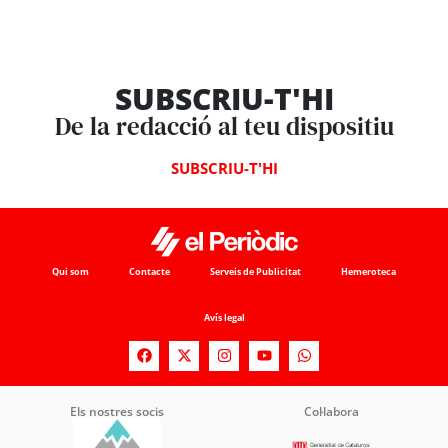
SUBSCRIU-T'HI
De la redacció al teu dispositiu
SUBSCRIU-T'HI
Qui som
Contacte
Serveis de Publicitat
Hemeroteca
Avís legal
Els nostres socis
Col·labora