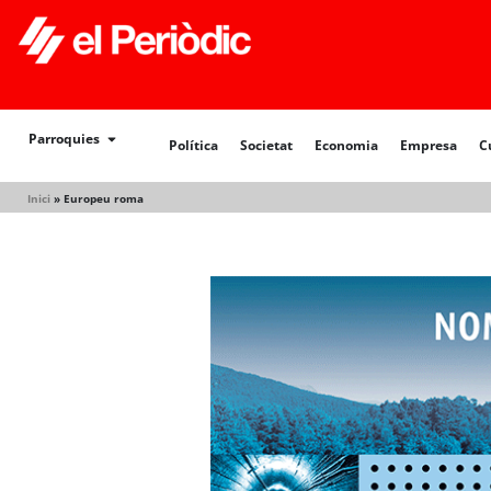
Política
Societat
Economia
Empresa
Cultur
Parroquies
Política
Societat
Economia
Empresa
C
Inici
»
Europeu roma