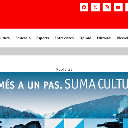
a
Educació
Esports
Entrevistes
Opinió
Editorial
Necrològiq
ultura
Educació
Esports
Entrevistes
Opinió
Editorial
Necro
Publicitat