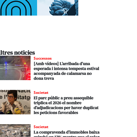
ltres noticies
Successos
[Amb vídeos] L’arribada d’una
esperada i intensa tempesta estival
acompanyada de calamarsa no
dona treva
Societat
El parc públic a preu assequible
triplica el 2026 el nombre
d’adjudicacions per haver duplicat
les peticions favorables
Societat
La compravenda d’immobles baixa