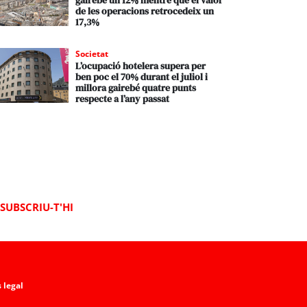
gairebé un 12% mentre que el valor
de les operacions retrocedeix un
17,3%
Societat
L’ocupació hotelera supera per
ben poc el 70% durant el juliol i
millora gairebé quatre punts
respecte a l’any passat
SUBSCRIU-T'HI
 legal