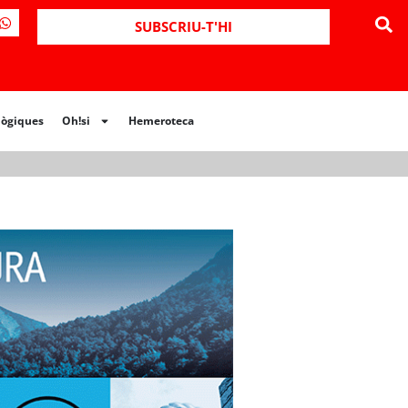
ues
Oh!si
Hemeroteca
SUBSCRIU-T'HI
lògiques
Oh!si
Hemeroteca