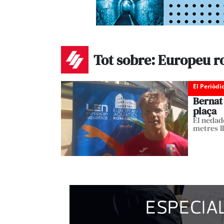
Tot sobre: Europeu 
El Periòdi
Bernat
plaça
El nedado
metres l