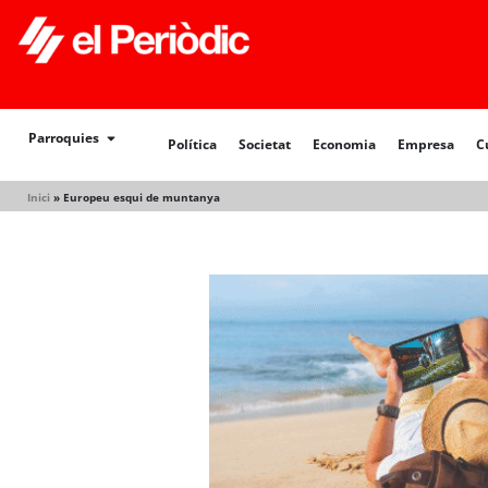
Política
Societat
Economia
Empresa
Cultur
Parroquies
Política
Societat
Economia
Empresa
C
Inici
»
Europeu esqui de muntanya