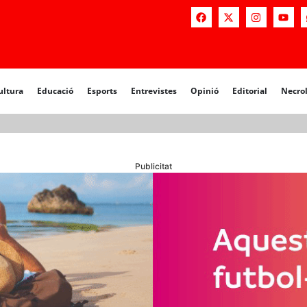
a
Educació
Esports
Entrevistes
Opinió
Editorial
Necrològiq
ultura
Educació
Esports
Entrevistes
Opinió
Editorial
Necro
Publicitat