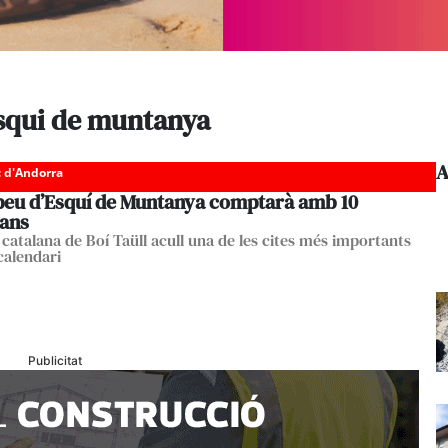
esqui de muntanya
A
c d'Andorra
peu d’Esquí de Muntanya comptarà amb 10
ans
 catalana de Boí Taüll acull una de les cites més importants
calendari
Publicitat