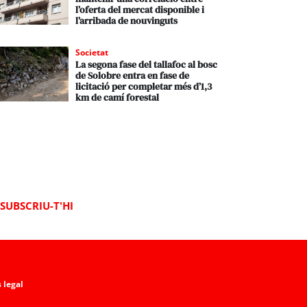
l’oferta del mercat disponible i
l’arribada de nouvinguts
Societat
La segona fase del tallafoc al bosc
de Solobre entra en fase de
licitació per completar més d’1,3
km de camí forestal
SUBSCRIU-T'HI
 legal