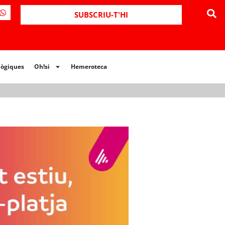
ues
Oh!si
Hemeroteca
SUBSCRIU-T'HI
lògiques
Oh!si
Hemeroteca