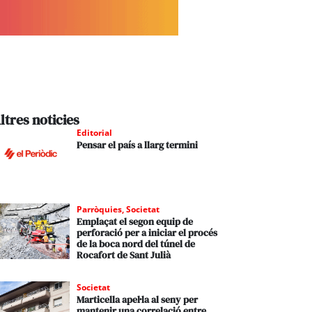
ltres noticies
Editorial
Pensar el país a llarg termini
Parròquies
,
Societat
Emplaçat el segon equip de
perforació per a iniciar el procés
de la boca nord del túnel de
Rocafort de Sant Julià
Societat
Marticella apel·la al seny per
mantenir una correlació entre