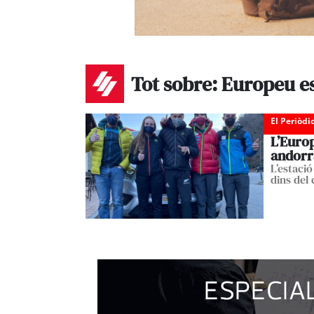
Tot sobre: Europeu 
El Periòdi
L’Euro
andorr
L’estació
dins del 