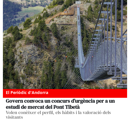
El Periòdic d'Andorra
Govern convoca un concurs d’urgència per a un
estudi de mercat del Pont Tibetà
Volen conèixer el perfil, els hàbits i la valoració dels
visitants