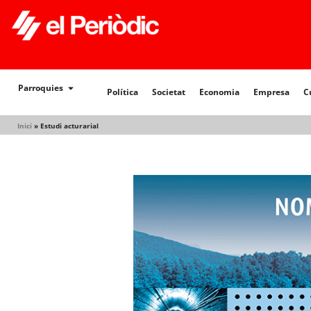
Política
Societat
Economia
Empresa
Cultur
Parroquies
Política
Societat
Economia
Empresa
C
Inici
»
Estudi acturarial