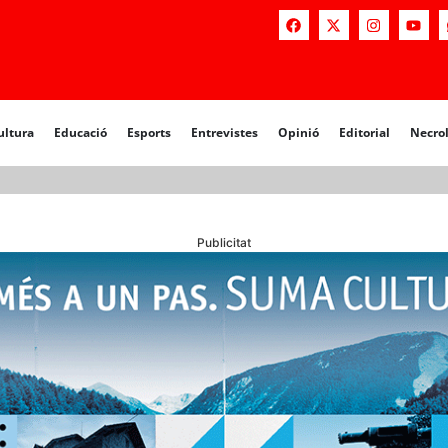
a
Educació
Esports
Entrevistes
Opinió
Editorial
Necrològiq
ultura
Educació
Esports
Entrevistes
Opinió
Editorial
Necro
Publicitat