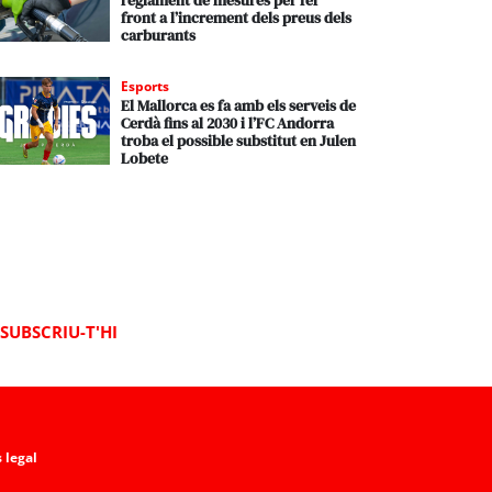
reglament de mesures per fer
front a l’increment dels preus dels
carburants
Esports
El Mallorca es fa amb els serveis de
Cerdà fins al 2030 i l’FC Andorra
troba el possible substitut en Julen
Lobete
SUBSCRIU-T'HI
 legal