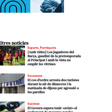
ltres noticies
Esports
,
Parròquies
[Amb vídeo] Les jugadores del
Barça, gaudint de la pretemporada
al Principat i amb la vista en
omplir les vitrines
Successos
El cos d’ordre arresta dos turistes
durant la nit de dimecres i la
matinada de dijous per agressió a
les parelles
Societat
El Govern espera tenir «aviat» el