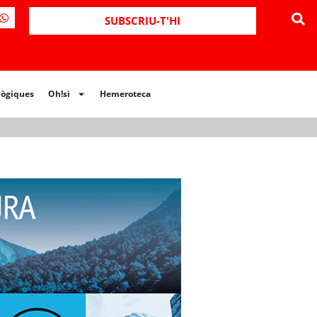
ues
Oh!si
Hemeroteca
SUBSCRIU-T'HI
lògiques
Oh!si
Hemeroteca