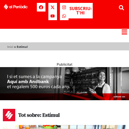
SUBSCRIU-
T'HI
Inici
»
Estímul
Publicitat
Tot sobre: Estímul