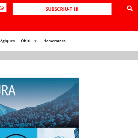
ues
Oh!si
Hemeroteca
SUBSCRIU-T'HI
lògiques
Oh!si
Hemeroteca