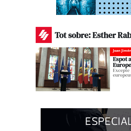
Tot sobre: Esther Ra
Joan Jimé
Espot a
Europe
Excepte R
europeu