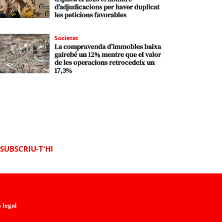
d’adjudicacions per haver duplicat
les peticions favorables
Societat
La compravenda d’immobles baixa
gairebé un 12% mentre que el valor
de les operacions retrocedeix un
17,3%
SUBSCRIU-T'HI
 legal