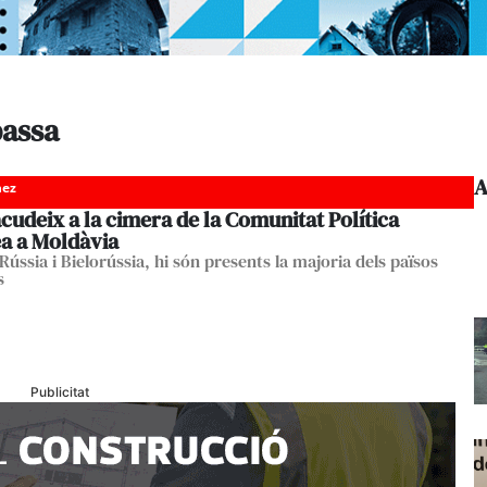
bassa
A
nez
cudeix a la cimera de la Comunitat Política
a a Moldàvia
ússia i Bielorússia, hi són presents la majoria dels països
s
Publicitat