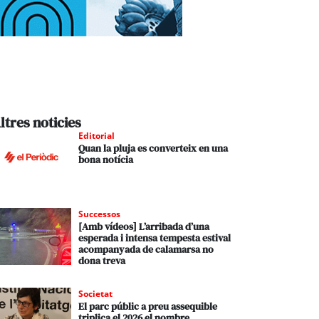
ltres noticies
Editorial
Quan la pluja es converteix en una
bona notícia
Successos
[Amb vídeos] L’arribada d’una
esperada i intensa tempesta estival
acompanyada de calamarsa no
dona treva
Societat
El parc públic a preu assequible
triplica el 2026 el nombre