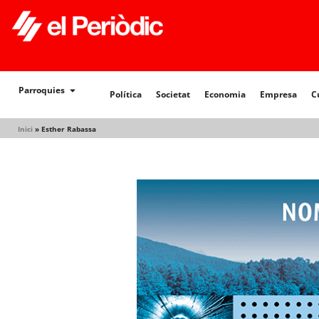
Política
Societat
Economia
Empresa
Cultur
Parroquies
Política
Societat
Economia
Empresa
C
Inici
»
Esther Rabassa