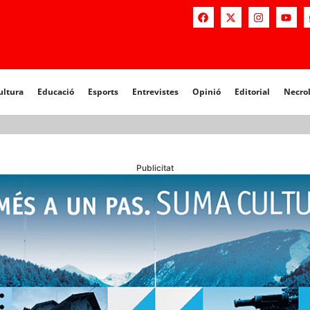
a
Educació
Esports
Entrevistes
Opinió
Editorial
Necrològiq
ultura
Educació
Esports
Entrevistes
Opinió
Editorial
Necro
Publicitat