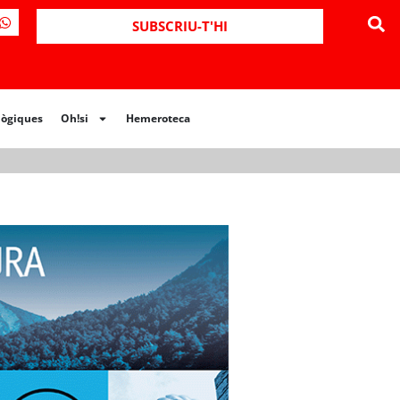
ues
Oh!si
Hemeroteca
SUBSCRIU-T'HI
lògiques
Oh!si
Hemeroteca