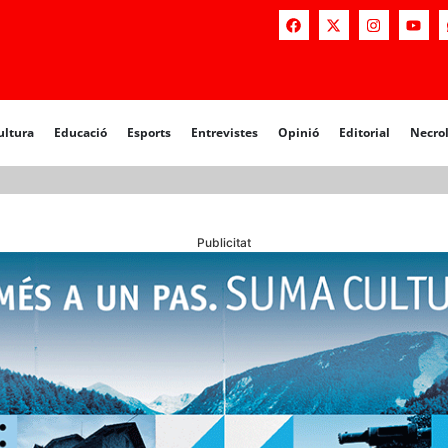
a
Educació
Esports
Entrevistes
Opinió
Editorial
Necrològiq
ultura
Educació
Esports
Entrevistes
Opinió
Editorial
Necro
Publicitat