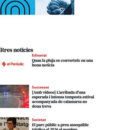
ltres noticies
Editorial
Quan la pluja es converteix en una
bona notícia
Successos
[Amb vídeos] L’arribada d’una
esperada i intensa tempesta estival
acompanyada de calamarsa no
dona treva
Societat
El parc públic a preu assequible
triplica el 2026 el nombre