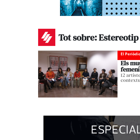
Tot sobre: Estereotip
El Periòdi
Els mus
femení
12 artist
contextu