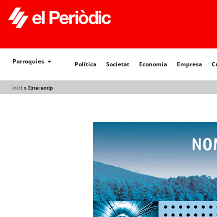
Política
Societat
Economia
Empresa
Cultur
Parroquies
Política
Societat
Economia
Empresa
C
Inici
»
Estereotip