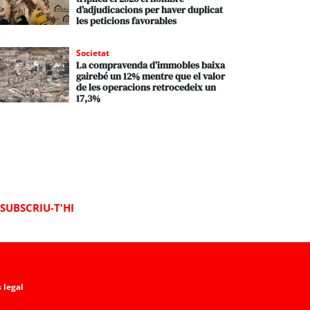
d’adjudicacions per haver duplicat
les peticions favorables
Societat
La compravenda d’immobles baixa
gairebé un 12% mentre que el valor
de les operacions retrocedeix un
17,3%
SUBSCRIU-T'HI
 legal