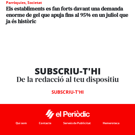
Parròquies
,
Societat
Els establiments es fan forts davant una demanda
enorme de gel que apuja fins al 95% en un juliol que
ja és històric
SUBSCRIU-T'HI
De la redacció al teu dispositiu
SUBSCRIU-T'HI
Qui som
Contacte
Serveis de Publicitat
Hemeroteca