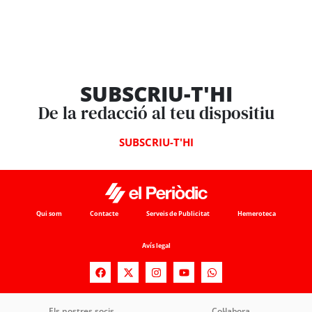
SUBSCRIU-T'HI
De la redacció al teu dispositiu
SUBSCRIU-T'HI
Qui som
Contacte
Serveis de Publicitat
Hemeroteca
Avís legal
Els nostres socis
Col·labora