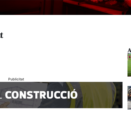
t
A
Publicitat