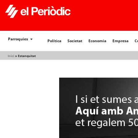
Política
Societat
Economia
Empresa
Cultur
Parroquies
Política
Societat
Economia
Empresa
C
Inici
»
Estanquitat