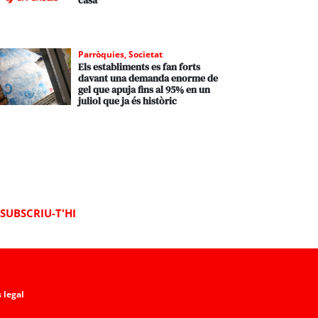
casa
Parròquies
,
Societat
Els establiments es fan forts
davant una demanda enorme de
gel que apuja fins al 95% en un
juliol que ja és històric
SUBSCRIU-T'HI
 legal