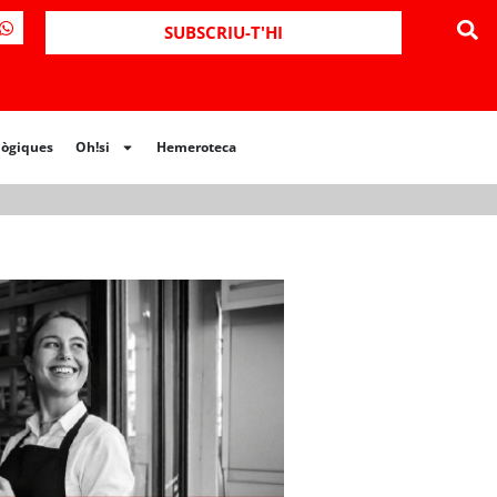
ues
Oh!si
Hemeroteca
SUBSCRIU-T'HI
lògiques
Oh!si
Hemeroteca