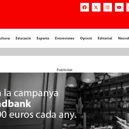
a
Educació
Esports
Entrevistes
Opinió
Editorial
Necrològiq
ultura
Educació
Esports
Entrevistes
Opinió
Editorial
Necro
Publicitat