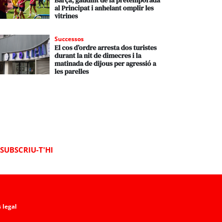
Barça, gaudint de la pretemporada
al Principat i anhelant omplir les
vitrines
Successos
El cos d’ordre arresta dos turistes
durant la nit de dimecres i la
matinada de dijous per agressió a
les parelles
SUBSCRIU-T'HI
 legal