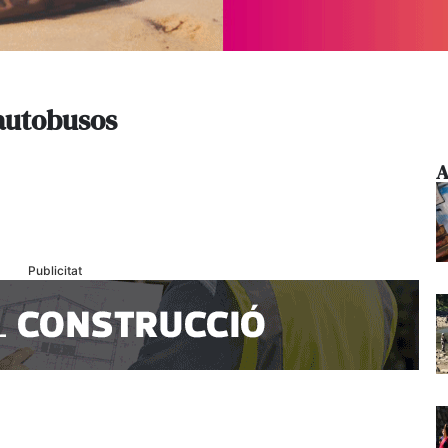
’autobusos
A
Publicitat