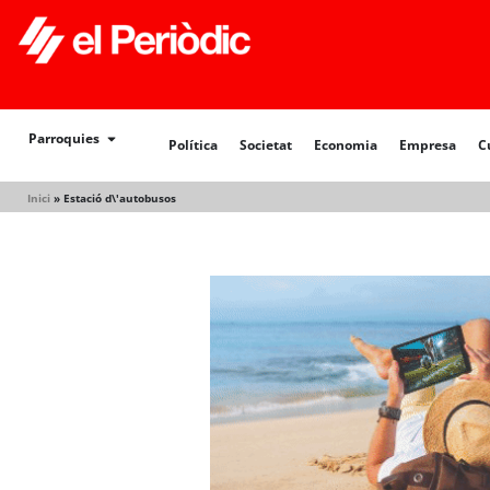
Política
Societat
Economia
Empresa
Cultur
Parroquies
Política
Societat
Economia
Empresa
C
Inici
»
Estació d\'autobusos