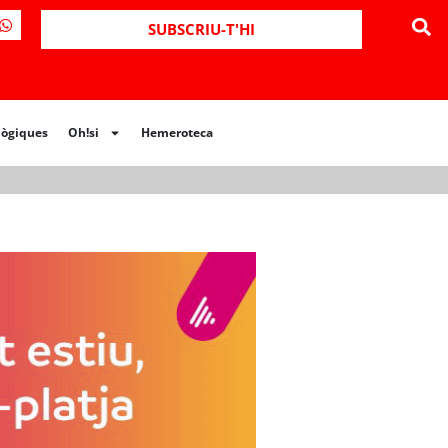
ues
Oh!si
Hemeroteca
SUBSCRIU-T'HI
lògiques
Oh!si
Hemeroteca