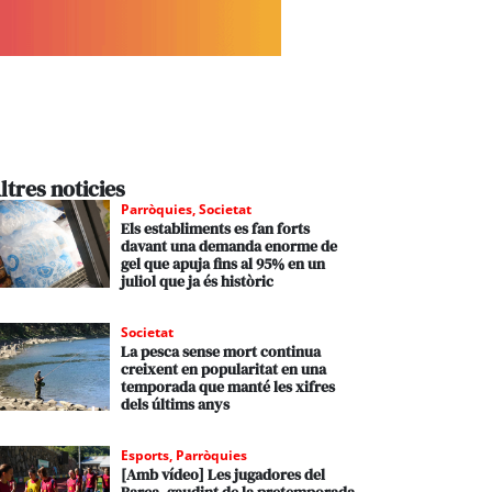
ltres noticies
Parròquies
,
Societat
Els establiments es fan forts
davant una demanda enorme de
gel que apuja fins al 95% en un
juliol que ja és històric
Societat
La pesca sense mort continua
creixent en popularitat en una
temporada que manté les xifres
dels últims anys
Esports
,
Parròquies
[Amb vídeo] Les jugadores del