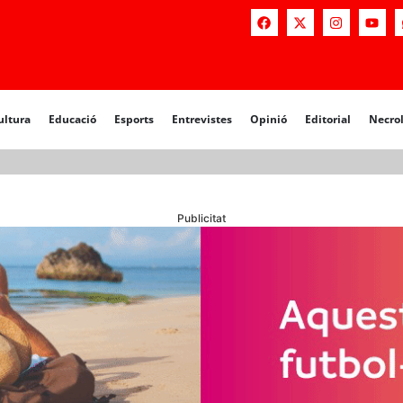
a
Educació
Esports
Entrevistes
Opinió
Editorial
Necrològiq
ultura
Educació
Esports
Entrevistes
Opinió
Editorial
Necro
Publicitat