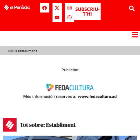
SUBSCRIU-
T'HI
Inici
»
Establiment
Publicitat
Tot sobre: Establiment