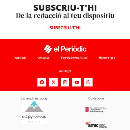
SUBSCRIU-T'HI
De la redacció al teu dispositiu
SUBSCRIU-T'HI
Qui som
Contacte
Serveis de Publicitat
Hemeroteca
Avís legal
Els nostres socis
Col·labora