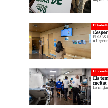
El Periòdi
L’espe
El SAAS i
a Urgènc
El Periòdi
Els tem
meitat
La mitjan