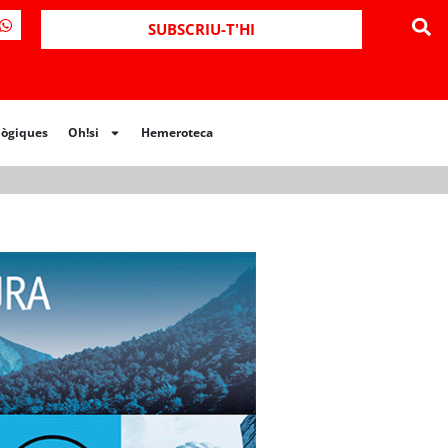
ues
Oh!si
Hemeroteca
SUBSCRIU-T'HI
lògiques
Oh!si
Hemeroteca