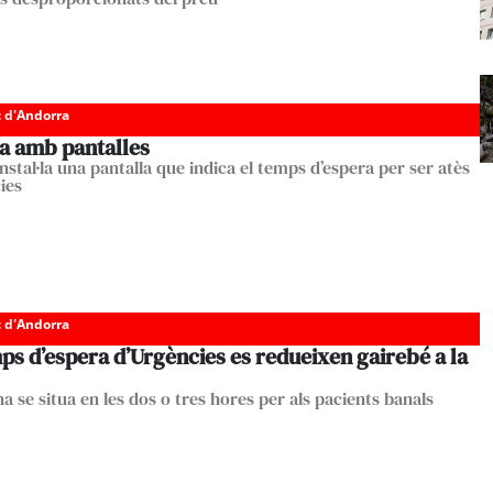
c d'Andorra
ra amb pantalles
nstal·la una pantalla que indica el temps d’espera per ser atès
ies
c d'Andorra
ps d’espera d’Urgències es redueixen gairebé a la
a se situa en les dos o tres hores per als pacients banals