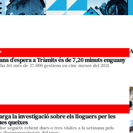
A
z
ana d’espera a Tràmits és de 7,20 minuts enguany
i ha fet més de 37.000 gestions en cinc mesos del 2021
larga la investigació sobre els lloguers per les
ues queixes
dor segueix rebent dues o tres visites a la setmana pels
 desproporcionats del preu