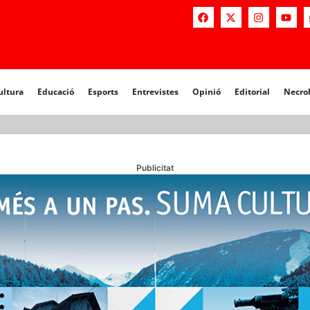
a
Educació
Esports
Entrevistes
Opinió
Editorial
Necrològiq
ultura
Educació
Esports
Entrevistes
Opinió
Editorial
Necro
Publicitat