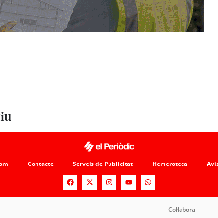
tiu
som
Contacte
Serveis de Publicitat
Hemeroteca
Avís
Col·labora