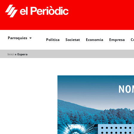
Política
Societat
Economia
Empresa
Cultur
Parroquies
Política
Societat
Economia
Empresa
C
Inici
»
Espera