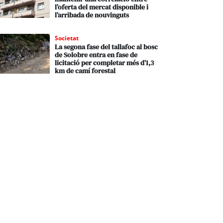
l’oferta del mercat disponible i
l’arribada de nouvinguts
Societat
La segona fase del tallafoc al bosc
de Solobre entra en fase de
licitació per completar més d’1,3
km de camí forestal