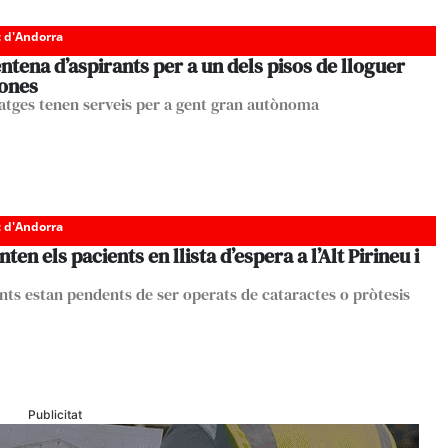
c d'Andorra
ntena d’aspirants per a un dels pisos de lloguer
lones
tatges tenen serveis per a gent gran autònoma
c d'Andorra
en els pacients en llista d’espera a l’Alt Pirineu i
ents estan pendents de ser operats de cataractes o pròtesis
Publicitat