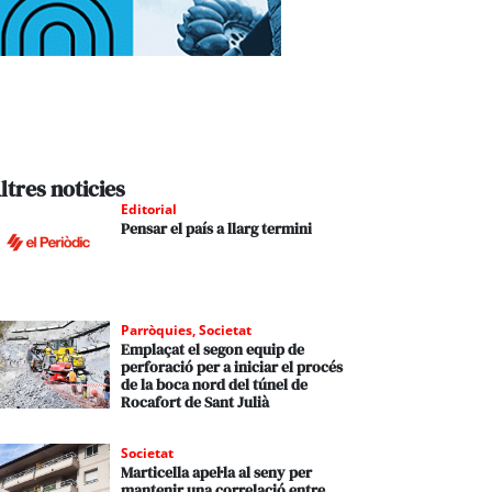
ltres noticies
Editorial
Pensar el país a llarg termini
Parròquies
,
Societat
Emplaçat el segon equip de
perforació per a iniciar el procés
de la boca nord del túnel de
Rocafort de Sant Julià
Societat
Marticella apel·la al seny per
mantenir una correlació entre