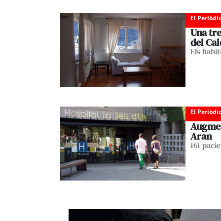
El Periòdi
Una tre
del Ca
Els habi
El Periòdi
Augment
Aran
161 paci