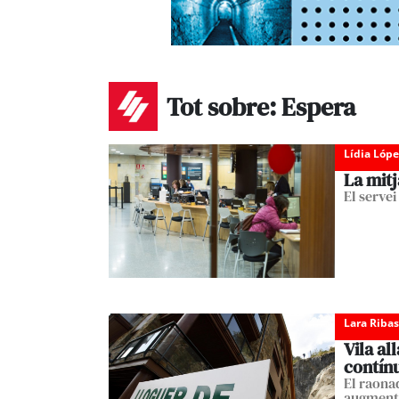
Tot sobre: Espera
Lídia Lópe
La mitj
El serve
Lara Ribas
Vila al
contín
El raona
augments