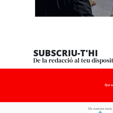
SUBSCRIU-T'HI
De la redacció al teu disposi
Qui 
Els nostres socis