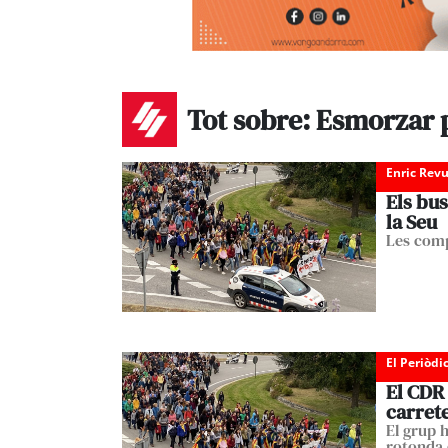
Tot sobre: Esmorzar 
Enric Revu
Els bus
la Seu
Les comp
El Periòdi
El CDR 
carret
El grup h
rotonda 