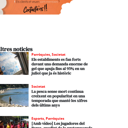
ltres noticies
Parròquies
,
Societat
Els establiments es fan forts
davant una demanda enorme de
gel que apuja fins al 95% en un
juliol que ja és històric
Societat
La pesca sense mort continua
creixent en popularitat en una
temporada que manté les xifres
dels últims anys
Esports
,
Parròquies
[Amb vídeo] Les jugadores del