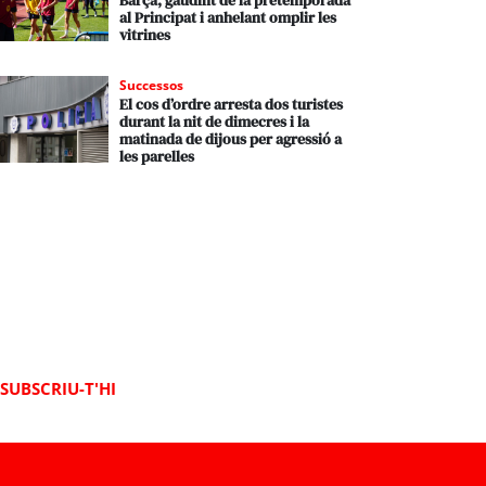
Barça, gaudint de la pretemporada
al Principat i anhelant omplir les
vitrines
Successos
El cos d’ordre arresta dos turistes
durant la nit de dimecres i la
matinada de dijous per agressió a
les parelles
SUBSCRIU-T'HI