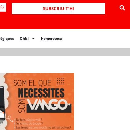
ues
Oh!si
Hemeroteca
SUBSCRIU-T'HI
lògiques
Oh!si
Hemeroteca