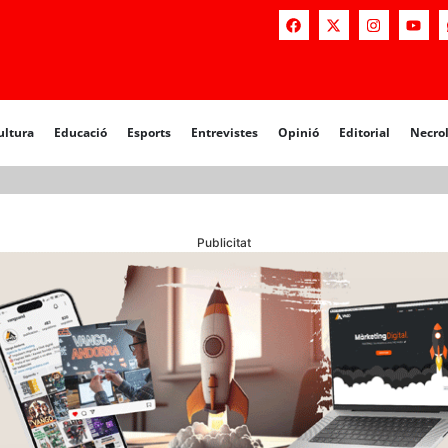
a
Educació
Esports
Entrevistes
Opinió
Editorial
Necrològiq
ultura
Educació
Esports
Entrevistes
Opinió
Editorial
Necro
Publicitat