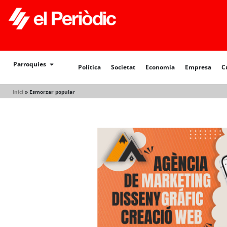
Política
Societat
Economia
Empresa
Cultur
Parroquies
Política
Societat
Economia
Empresa
C
Inici
»
Esmorzar popular