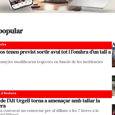
popular
A
elta
os tenen previst sortir avui tot i l’ombra d’un tall a
anyies modificaran trajectes en funció de les incidències
c d'Andorra
de l’Alt Urgell torna a amenaçar amb tallar la
era
a convocat un esmorzar per al dilluns a les 7 hores a la
del Pifarré