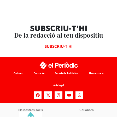
SUBSCRIU-T'HI
De la redacció al teu dispositiu
SUBSCRIU-T'HI
Qui som
Contacte
Serveis de Publicitat
Hemeroteca
Avís legal
Els nostres socis
Col·labora