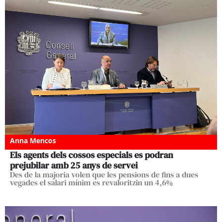
Anna Mencos
Els agents dels cossos especials es podran
prejubilar amb 25 anys de servei
Des de la majoria volen que les pensions de fins a dues
vegades el salari mínim es revaloritzin un 4,6%