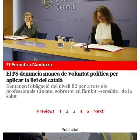
El Periòdic d'Andorra
El PS denuncia manca de voluntat política per
aplicar la llei del català
Demanen l’obligació del nivell B2 per a tots els
professionals titulats, sobretot en l’àmbit «sensible» de la
salut
Previous
1
2
3
4
5
Next
Publicitat