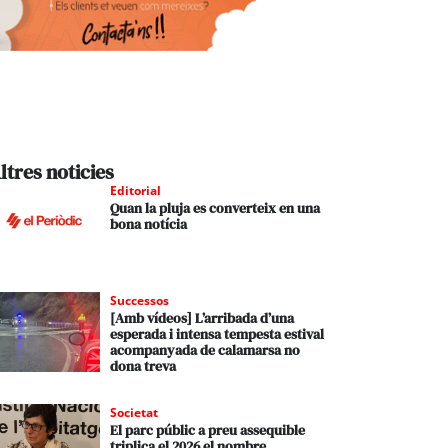
ltres noticies
Editorial
Quan la pluja es converteix en una
bona notícia
Successos
[Amb vídeos] L’arribada d’una
esperada i intensa tempesta estival
acompanyada de calamarsa no
dona treva
Societat
El parc públic a preu assequible
triplica el 2026 el nombre