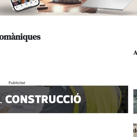
 romàniques
A
Publicitat