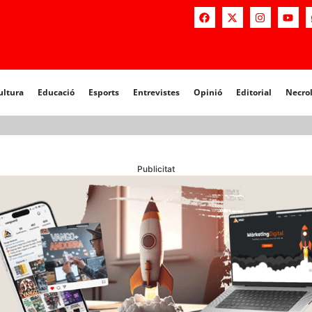
a
Educació
Esports
Entrevistes
Opinió
Editorial
Necrològiq
ultura
Educació
Esports
Entrevistes
Opinió
Editorial
Necro
Publicitat