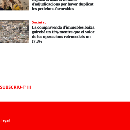
d’adjudicacions per haver duplicat
les peticions favorables
Societat
La compravenda d’immobles baixa
gairebé un 12% mentre que el valor
de les operacions retrocedeix un
17,3%
SUBSCRIU-T'HI
 legal