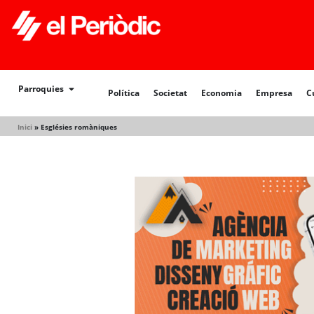
Política
Societat
Economia
Empresa
Cultur
Parroquies
Política
Societat
Economia
Empresa
C
Inici
»
Esglésies romàniques