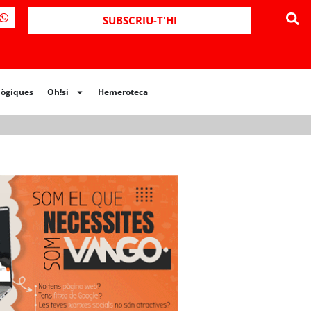
ues
Oh!si
Hemeroteca
SUBSCRIU-T'HI
lògiques
Oh!si
Hemeroteca