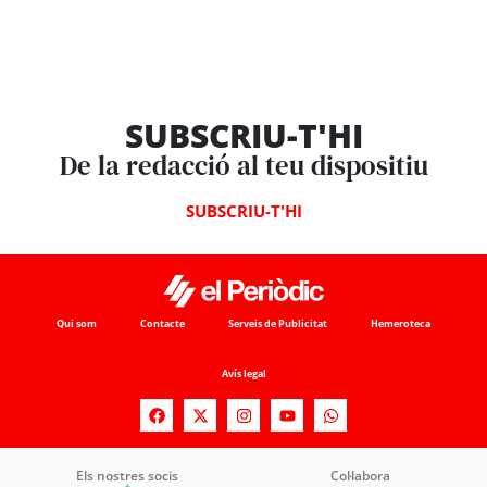
SUBSCRIU-T'HI
De la redacció al teu dispositiu
SUBSCRIU-T'HI
Qui som
Contacte
Serveis de Publicitat
Hemeroteca
Avís legal
Els nostres socis
Col·labora