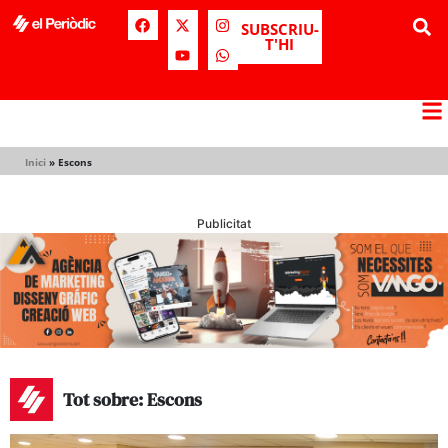
SUBSCRIU-
T'HI
Inici
»
Escons
Publicitat
Tot sobre: Escons