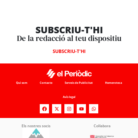
SUBSCRIU-T'HI
De la redacció al teu dispositiu
SUBSCRIU-T'HI
Qui som
Contacte
Serveis de Publicitat
Hemeroteca
Avís legal
Els nostres socis
Col·labora